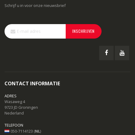
Schrijf u in voor onze nieuwsbrief
Abonneer
INSCHRIJVEN
u
op
onze
nieuwsbrief
CONTACT INFORMATIE
ADRES
Wasaweg 4
9723 JD Groningen
Nederland
TELEFOON
050-7114123 (
NL
)