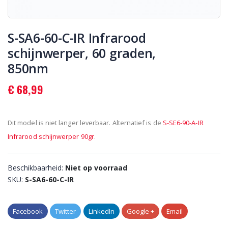
Ga
naar
S-SA6-60-C-IR Infrarood
het
schijnwerper, 60 graden,
begin
van
850nm
de
afbeeldingen-
gallerij
€ 68,99
Dit model is niet langer leverbaar. Alternatief is de
S-SE6-90-A-IR
Infrarood schijnwerper 90gr
.
Beschikbaarheid:
Niet op voorraad
SKU
S-SA6-60-C-IR
Facebook
Twitter
LinkedIn
Google +
Email